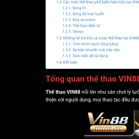
Các môn thể thao phổ biến hiện hữu tại VI
Bóng rổ
Bóng đá trực tuyến
Đua xe online
Thể thao điện tử
Tennis
Những lợi ích khi cá cược thể thao tại VIN8
Tính minh bạch công bằng
Sự kiện khuyến mãi hấp dẫn
Giao diện dễ sử dụng
Kết luận
Tổng quan thể thao VIN8
Thể thao VIN88
nổi lên như sân chơi lý tưở
thiện với người dùng, mọi thao tác đều đư