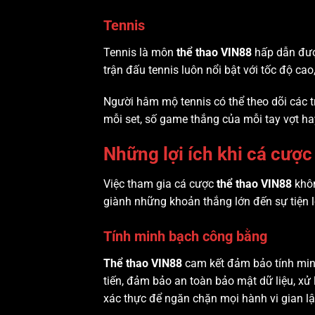
Tennis
Tennis là môn
thể thao VIN88
hấp dẫn được
trận đấu tennis luôn nổi bật với tốc độ ca
Người hâm mộ tennis có thể theo dõi các 
mỗi set, số game thắng của mỗi tay vợt ha
Những lợi ích khi cá cược
Việc tham gia cá cược
thể thao VIN88
khôn
giành những khoản thắng lớn đến sự tiện lợ
Tính minh bạch công bằng
Thể thao VIN88
cam kết đảm bảo tính minh
tiến, đảm bảo an toàn bảo mật dữ liệu, xử 
xác thực để ngăn chặn mọi hành vi gian lậ