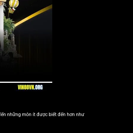
 đến những môn ít được biết đến hơn như