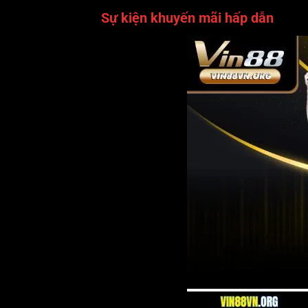
Sự kiện khuyến mãi hấp dẫn