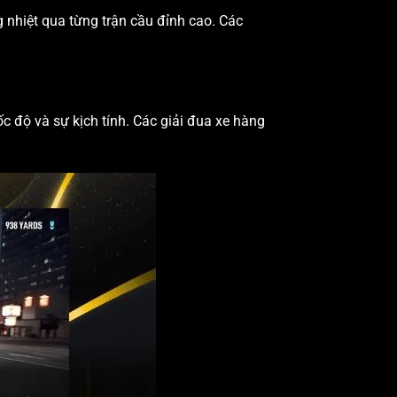
 nhiệt qua từng trận cầu đỉnh cao. Các
c độ và sự kịch tính. Các giải đua xe hàng