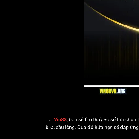
Tại
Vin88
, bạn sẽ tìm thấy vô số lựa chọ
bi-a, cầu lông. Qua đó hứa hẹn sẽ đáp ứng