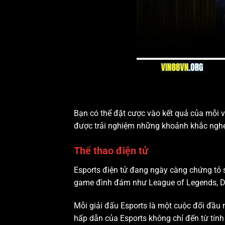
Bạn có thể đặt cược vào kết quả của mỗi vò
được trải nghiệm những khoảnh khắc nghẹt
Thể thao điện tử
Esports điện tử đang ngày càng chứng tỏ 
game đình đám như League of Legends, Dot
Mỗi giải đấu Esports là một cuộc đối đầu 
hấp dẫn của Esports không chỉ đến từ tính 