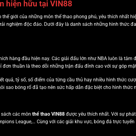
n hiện hữu tại VIN88
o thế giới của những môn thể thao phong phú, yêu thích nhất h
ải nghiệm độc đáo. Dưới đây là danh sách những hình thức đ
hích hàng đầu hiện nay. Các giải đấu lớn như NBA luôn là tâm
ỉ đơn thuần là theo dõi những trận đấu đỉnh cao với sự góp mặ
ết quả, tỷ số, số điểm của từng cầu thủ hay nhiều hình thức cượ
gôi sao bóng rổ đã tạo nên sức hấp dẫn đặc biệt cho hình thức 
nh sách các môn
thể thao VIN88
được yêu thích nhất. Với sự phát
mpions League,… Cùng với các giải khu vực, bóng đá trực tuyến